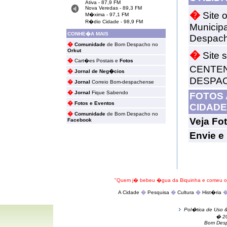
Ativa - 87,9 FM
Nova Veredas - 89,3 FM
�
Site o
M�xima - 97,1 FM
R�dio Cidade - 98,9 FM
Municip
CONHE�A MAIS
Despac
�
Comunidade
de Bom Despacho no
Orkut
�
Site 
�
Cart�es Postais e
Fotos
CENTE
�
Jornal de Neg�cios
DESPACH
�
Jornal
Correio Bom-despachense
�
Jornal
Fique Sabendo
FOTOS 
�
Fotos e Eventos
CIDADE
�
Comunidade
de Bom Despacho no
Veja Fo
Facebook
Envie e 
"Quem j� bebeu �gua da Biquinha e comeu os 
A Cidade
�
Pesquisa
�
Cultura
�
Hist�ria
Pol�tica de Uso &
...
� 20
Bom Des