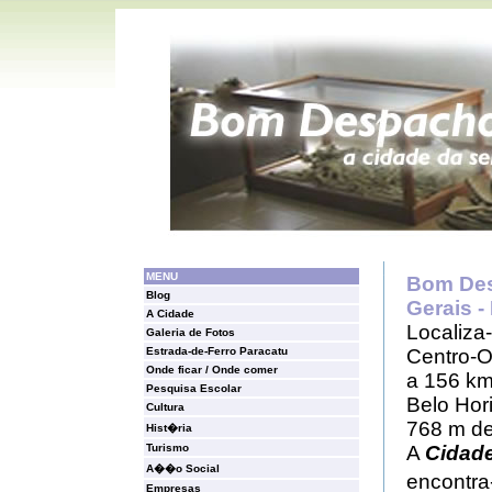
.
MENU
Bom Des
Blog
Gerais - 
A Cidade
L
ocaliza
Galeria de Fotos
Estrada-de-Ferro Paracatu
Centro-
Onde ficar / Onde comer
a 156 km
Pesquisa Escolar
Belo Hor
Cultura
768 m de 
Hist�ria
Turismo
A
Cidade
A��o Social
encontra
Empresas