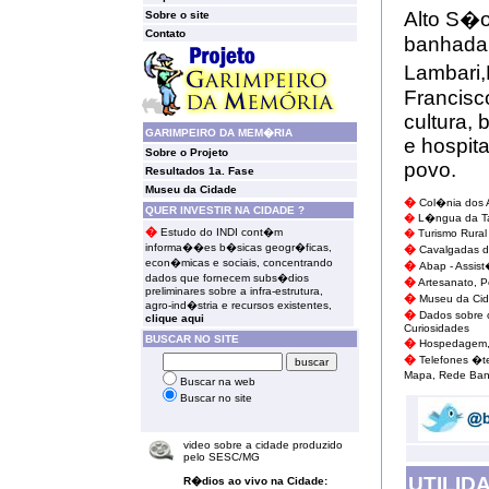
Alto S�o
Sobre o site
Contato
banhada 
Lambari
,
Francisc
cultura, 
GARIMPEIRO DA MEM�RIA
e hospit
Sobre o Projeto
povo.
Resultados 1a. Fase
Museu da Cidade
�
Col�nia dos
QUER INVESTIR NA CIDADE ?
�
L�ngua da Ta
�
Estudo do INDI
cont�m
�
Turismo Rural
informa��es b�sicas geogr�ficas,
�
Cavalgadas 
econ�micas e sociais, concentrando
�
Abap - Assist
dados que fornecem subs�dios
�
Artesanato
,
P
preliminares sobre a infra-estrutura,
�
Museu da Ci
agro-ind�stria e recursos existentes,
�
Dados sobre 
clique aqui
Curiosidades
BUSCAR NO SITE
�
Hospedagem, 
�
Telefones �te
Mapa, Rede Ban
Buscar na web
Buscar no site
video sobre a cidade produzido
pelo SESC/MG
UTILID
R�dios ao vivo na Cidade: